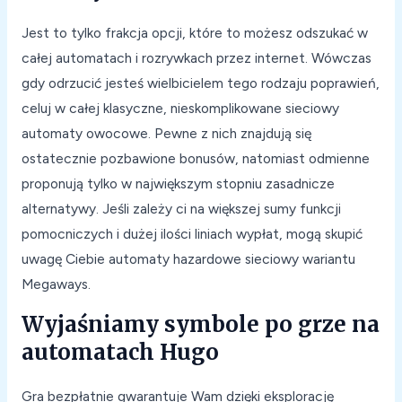
Jest to tylko frakcja opcji, które to możesz odszukać w
całej automatach i rozrywkach przez internet. Wówczas
gdy odrzucić jesteś wielbicielem tego rodzaju poprawień,
celuj w całej klasyczne, nieskomplikowane sieciowy
automaty owocowe. Pewne z nich znajdują się
ostatecznie pozbawione bonusów, natomiast odmienne
proponują tylko w największym stopniu zasadnicze
alternatywy. Jeśli zależy ci na większej sumy funkcji
pomocniczych i dużej ilości liniach wypłat, mogą skupić
uwagę Ciebie automaty hazardowe sieciowy wariantu
Megaways.
Wyjaśniamy symbole po grze na
automatach Hugo
Gra bezpłatnie gwarantuje Wam dzięki eksplorację