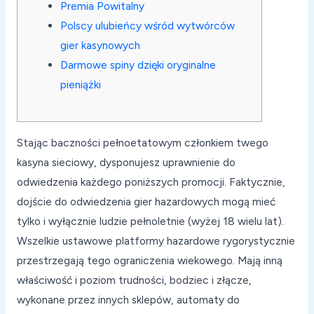
Premia Powitalny
Polscy ulubieńcy wśród wytwórców
gier kasynowych
Darmowe spiny dzięki oryginalne
pieniążki
Stając baczności pełnoetatowym członkiem twego
kasyna sieciowy, dysponujesz uprawnienie do
odwiedzenia każdego poniższych promocji. Faktycznie,
dojście do odwiedzenia gier hazardowych mogą mieć
tylko i wyłącznie ludzie pełnoletnie (wyżej 18 wielu lat).
Wszelkie ustawowe platformy hazardowe rygorystycznie
przestrzegają tego ograniczenia wiekowego.
Mają inną
właściwość i poziom trudności, bodziec i złącze,
wykonane przez innych sklepów, automaty do