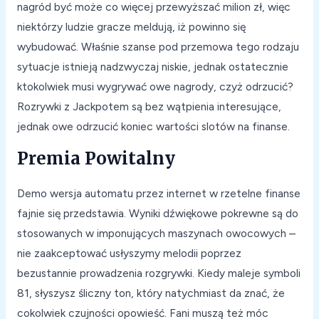
nagród być może co więcej przewyższać milion zł, więc
niektórzy ludzie gracze meldują, iż powinno się
wybudować. Właśnie szanse pod przemowa tego rodzaju
sytuacje istnieją nadzwyczaj niskie, jednak ostatecznie
ktokolwiek musi wygrywać owe nagrody, czyż odrzucić?
Rozrywki z Jackpotem są bez wątpienia interesujące,
jednak owe odrzucić koniec wartości slotów na finanse.
Premia Powitalny
Demo wersja automatu przez internet w rzetelne finanse
fajnie się przedstawia. Wyniki dźwiękowe pokrewne są do
stosowanych w imponujących maszynach owocowych –
nie zaakceptować usłyszymy melodii poprzez
bezustannie prowadzenia rozgrywki. Kiedy maleje symboli
81, słyszysz śliczny ton, który natychmiast da znać, że
cokolwiek czujności opowieść. Fani muszą też móc