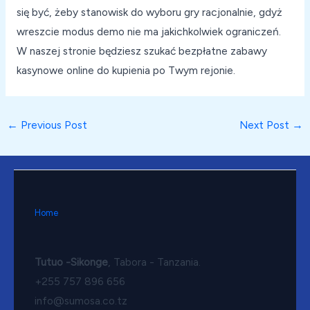
się być, żeby stanowisk do wyboru gry racjonalnie, gdyż
wreszcie modus demo nie ma jakichkolwiek ograniczeń.
W naszej stronie będziesz szukać bezpłatne zabawy
kasynowe online do kupienia po Twym rejonie.
←
Previous Post
Next Post
→
Home
Tutuo -Sikonge
, Tabora - Tanzania.
+255 757 896 656
info@sumosa.co.tz