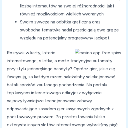
liczbę internautów na swojej różnorodności jak i
również możliwościom wielkich wygranych.
Swoim zwyczajna odbitka graficzna oraz
swobodna tematyka nadal prześcigają owe grę ze
względu na potencjalny progresywny jackpot.
Rozrywki w karty, loterie
internetowego, ruletka, a może tradycyjne automaty
przy stylu jednorękiego bandyty? Oprócz gier, jakie cię
fascynują, za każdym razem należałoby selekcjonować
batalii spośród zaufanego pochodzenia. Na portalu
top.kasynos.internetowego odkryjesz wyłącznie
najpozytywniejsze licencjonowane zabawy
odpowiadające zasadom gier kasynowych zgodnych z
podstawowym prawem. Po przetestowaniu blisko
czterysta innych slotów internetowego wybraliśmy pięć