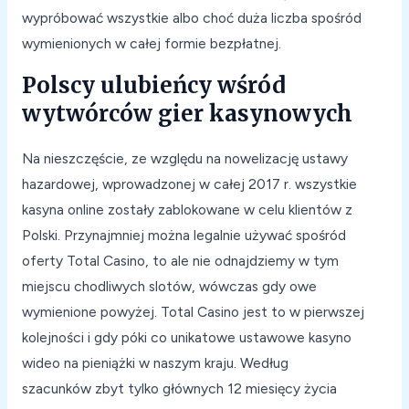
wypróbować wszystkie albo choć duża liczba spośród
wymienionych w całej formie bezpłatnej.
Polscy ulubieńcy wśród
wytwórców gier kasynowych
Na nieszczęście, ze względu na nowelizację ustawy
hazardowej, wprowadzonej w całej 2017 r. wszystkie
kasyna online zostały zablokowane w celu klientów z
Polski. Przynajmniej można legalnie używać spośród
oferty Total Casino, to ale nie odnajdziemy w tym
miejscu chodliwych slotów, wówczas gdy owe
wymienione powyżej. Total Casino jest to w pierwszej
kolejności i gdy póki co unikatowe ustawowe kasyno
wideo na pieniążki w naszym kraju. Według
szacunków zbyt tylko głównych 12 miesięcy życia