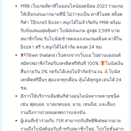
M98 เว็บเกมส์คาสิโนออนไลน์ยอดนิยม 2023 รวมเกม
ให้เลือกเล่นมากมายที่นี่ ไม่ว่าจะเป็น คาสิโนสด สล็อต
กีฬา โป๊กเกอร์ ยิงปลา สนุกได้ไม่จำกัดกับ M98 พร้อม
รับข้อเสนอสุดคุ้มค่า โบนัสเล่นเกม สูงสุด 2,599 บาท
สมาชิกใหม่ รับโบนัสเข้าทดลองเล่นเกมสล็อต คาสิโน
ยิงปลา ฟรี ๆ สนุกได้ไม่จำกัด ตลอด 24 ชม.
78win thailand เว็บตรงจากเว็บแม่ ไม่ผ่านเอเย่นต์
สมัครสมาชิกใหม่รับเครดิตฟรีทันที 100%
โบนัสเงิน
คืนรายวัน 2% กดรับได้เลยไม่จำกัดจำนวน
โบนัส
เครดิตฟรีอื่นๆ สุ่มแจกทุกเดือน ลุ้นได้ทุกยูส เล่นได้ 24
ชม.
มีการให้บริการเดิมพันกีฬาออนไลน์หลากหลายชนิด
เช่น ฟุตบอล, บาสเกตบอล, มวย, เทนนิส, และอื่นๆ
รวมถึงการถ่ายทอดสดการแข่งขัน.
ผู้เล่นที่เข้าร่วมกับ 75R สามารถรับสิทธิพิเศษมากมาย
รวมถึงโบนัสต้อนรับสำหรับสมาชิกใหม่, โปรโมชั่นฝาก