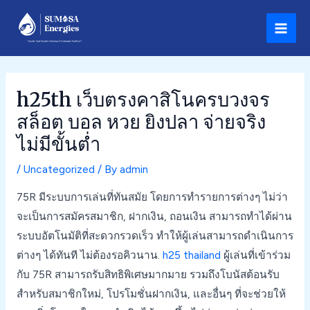
Skip
Post
Main
to
navigation
Men
content
h25th เว็บตรงคาสิโนครบวงจร
สล็อต บอล หวย ยิงปลา จ่ายจริง
ไม่มีขั้นต่ำ
/
Uncategorized
/ By
admin
75R มีระบบการเล่นที่ทันสมัย โดยการทำรายการต่างๆ ไม่ว่า
จะเป็นการสมัครสมาชิก, ฝากเงิน, ถอนเงิน สามารถทำได้ผ่าน
ระบบอัตโนมัติที่สะดวกรวดเร็ว ทำให้ผู้เล่นสามารถดำเนินการ
ต่างๆ ได้ทันที ไม่ต้องรอคิวนาน.
h25 thailand
ผู้เล่นที่เข้าร่วม
กับ 75R สามารถรับสิทธิพิเศษมากมาย รวมถึงโบนัสต้อนรับ
สำหรับสมาชิกใหม่, โปรโมชั่นฝากเงิน, และอื่นๆ ที่จะช่วยให้