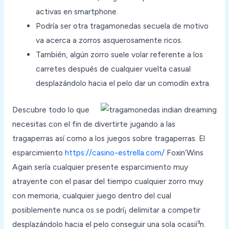
activas en smartphone.
Podría ser otra tragamonedas secuela de motivo
va acerca a zorros asquerosamente ricos.
También, algún zorro suele volar referente a los
carretes después de cualquier vuelta casual
desplazándolo hacia el pelo dar un comodín extra.
Descubre todo lo que
necesitas con el fin de divertirte jugando a las
tragaperras así­ como a los juegos sobre tragaperras. El
esparcimiento
https://casino-estrella.com/
Foxin’Wins
Again serí­a cualquier presente esparcimiento muy
atrayente con el pasar del tiempo cualquier zorro muy
con memoria, cualquier juego dentro del cual
posiblemente nunca os se podrí¡ delimitar a competir
desplazándolo hacia el pelo conseguir una sola ocasií³n.