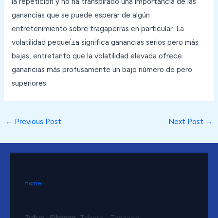
la repetición y no ha transpirado una importancia de las
ganancias que se puede esperar de algún
entretenimiento sobre tragaperras en particular. La
volatilidad pequeí±a significa ganancias serios pero más
bajas, entretanto que la volatilidad elevada ofrece
ganancias más profusamente un bajo número de pero
superiores.
←
Previous Post
Next Post
→
Home
Tutuo -Sikonge
, Tabora - Tanzania.