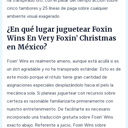
ha transpirado oro, con el pasar del tiempo acción sobre
cinco tambores y 25 líneas de paga sobre cualquier
ambiente visual exagerado.
¿En qué lugar juguetear Foxin
Wins En Very Foxin’ Christmas
en México?
Foxin’ Wins es realmente ameno, aunque está acullá si es
un slot agradable y no ha transpirado estándar. Esto es de
este modo porque el rótulo tiene gran cantidad de
asignaciones especiales desplazándolo hacia el pelo la
mecánica sola. Si planeas juguetear con recursos sobre
certeza es razonable familiarizarte primeramente con
nuestro entretenimiento. De facilitarte es necesario
incorporado una traducción gratuita sobre Foxin’ Wins
exacto abajo. Referente a juicio, Foxin Wins sobre