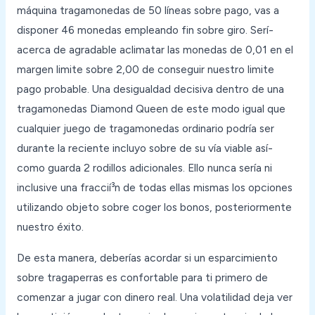
máquina tragamonedas de 50 líneas sobre pago, vas a
disponer 46 monedas empleando fin sobre giro. Serí­
acerca de agradable aclimatar las monedas de 0,01 en el
margen limite sobre 2,00 de conseguir nuestro limite
pago probable. Una desigualdad decisiva dentro de una
tragamonedas Diamond Queen de este modo­ igual que
cualquier juego de tragamonedas ordinario podrí­a ser
durante la reciente incluyo sobre de su ví­a viable así­
como guarda 2 rodillos adicionales. Ello nunca serí­a ni
inclusive una fraccií³n de todas ellas mismas los opciones
utilizando objeto sobre coger los bonos, posteriormente
nuestro éxito.
De esta manera, deberías acordar si un esparcimiento
sobre tragaperras es confortable para ti primero de
comenzar a jugar con dinero real. Una volatilidad deja ver