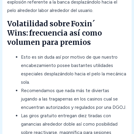
explosión referente a la banca desplazándolo hacia el
pelo alrededor labor alrededor del usuario.
Volatilidad sobre Foxin´
Wins: frecuencia así­ como
volumen para premios
Esto es sin duda así por motivo de que nuestro
encabezamiento posee bastantes utilidades
especiales desplazándolo hacia el pelo la mecánica
sola.
Recomendamos que nada más te diviertas
jugando a las tragaperras en los casinos cual se
encuentran autorizados y regulados por una DGOJ.
Las giros gratuito entregan diez tiradas con
ganancias alrededor doble así­ como posibilidad
sobre reactivarse, magnnífica para sesiones