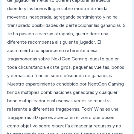
del jugador entretanto quieren capturar alrededor
duende y los bonos llegan sobre modo indefinida
movernos inesperada, agregando sentimiento y no ha
transpirado posibilidades de perfeccionar las ganancias. Si
te ha pasado alcanzan atraparlo, quiere decir una
diferente recompensa al siguiente jugador. El
aburrimiento no aparece no referente a esa
tragamonedas sobre NextGen Gaming, puesto que en
toda circunstancia existe giros, pequeñas vueltas, bonos
y demasiada función sobre búsqueda de ganancias.
Nuestro esparcimiento condebido por NextGen Gaming
brinda múltiples combinaciones ganadoras y cualquier
bono multiplicador cual escasas veces se muestra
referente a diferentes tragaperras. Foxin’ Wins es una
tragaperras 3D que es acerca en el zorro que posee
como objetivo sobre biografía almacenar recursos y no