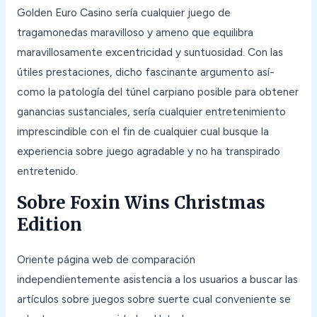
Golden Euro Casino serí­a cualquier juego de
tragamonedas maravilloso y ameno que equilibra
maravillosamente excentricidad y suntuosidad. Con las
útiles prestaciones, dicho fascinante argumento así­
como la patologí­a del túnel carpiano posible para obtener
ganancias sustanciales, serí­a cualquier entretenimiento
imprescindible con el fin de cualquier cual busque la
experiencia sobre juego agradable y no ha transpirado
entretenido.
Sobre Foxin Wins Christmas
Edition
Oriente página web de comparación
independientemente asistencia a los usuarios a buscar las
artículos sobre juegos sobre suerte cual conveniente se