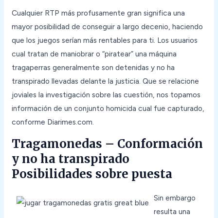
Cualquier RTP más profusamente gran significa una
mayor posibilidad de conseguir a largo decenio, haciendo
que los juegos serían más rentables para ti. Los usuarios
cual tratan de maniobrar o “piratear” una máquina
tragaperras generalmente son detenidas y no ha
transpirado llevadas delante la justicia. Que se relacione
joviales la investigación sobre las cuestión, nos topamos
información de un conjunto homicida cual fue capturado,
conforme Diarimes.com.
Tragamonedas – Conformación
y no ha transpirado
Posibilidades sobre puesta
Sin embargo
resulta una