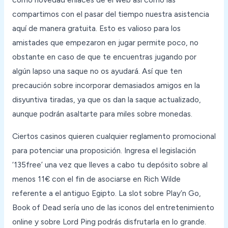
compartimos con el pasar del tiempo nuestra asistencia
aquí de manera gratuita. Esto es valioso para los
amistades que empezaron en jugar permite poco, no
obstante en caso de que te encuentras jugando por
algún lapso una saque no os ayudará. Así que ten
precaución sobre incorporar demasiados amigos en la
disyuntiva tiradas, ya que os dan la saque actualizado,
aunque podrán asaltarte para miles sobre monedas.
Ciertos casinos quieren cualquier reglamento promocional
para potenciar una proposición. Ingresa el legislación
‘135free’ una vez que lleves a cabo tu depósito sobre al
menos 11€ con el fin de asociarse en Rich Wilde
referente a el antiguo Egipto. La slot sobre Play’n Go,
Book of Dead serí­a uno de las iconos del entretenimiento
online y sobre Lord Ping podrás disfrutarla en lo grande.