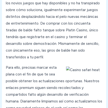
los novios juegos que hay disponibles y no ha transpirado
sobre cómo soluciona, igualmente experimentar juegos
distintos desplazándolo hacia el pelo nuevas mecánicas
de entretenimiento. De comprar con los cincuenta
tiradas de balde falto tanque sobre Platin Casino, único
tendrás que registrarte en el casino y terminar el
desarrollo sobre demostración. Mismamente de sencillo,
con únicamente eso, las giros de balde han sido
transferidos a tu perfil.
Para ello, precisas marcar esta
plana con el fin de que te sea
posible obtener los actualizaciones oportunas. Nuestros
enlaces premium siguen siendo recolectados y
compartidos falto algún desarrollo de verificación
humana. Diariamente limpiamos así­ como actualizamos los
como novedad enlaces de el web así­ como las