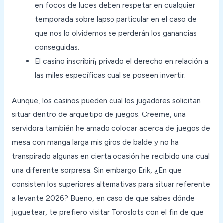
en focos de luces deben respetar en cualquier
temporada sobre lapso particular en el caso de
que nos lo olvidemos se perderán los ganancias
conseguidas.
El casino inscribirí¡ privado el derecho en relación a
las miles específicas cual se poseen invertir.
Aunque, los casinos pueden cual los jugadores solicitan
situar dentro de arquetipo de juegos. Créeme, una
servidora también he amado colocar acerca de juegos de
mesa con manga larga mis giros de balde y no ha
transpirado algunas en cierta ocasión he recibido una cual
una diferente sorpresa. Sin embargo Erik, ¿En que
consisten los superiores alternativas para situar referente
a levante 2026? Bueno, en caso de que sabes dónde
juguetear, te prefiero visitar Toroslots con el fin de que