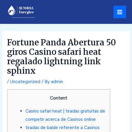
Skip
Post
Main
to
navigation
Men
content
Fortune Panda Abertura 50
giros Casino safari heat
regalado lightning link
sphinx
/
Uncategorized
/ By
admin
Content
Casino safari heat | tiradas gratuitas de
competir acerca de Casinos online
tiradas de balde referente a Casinos