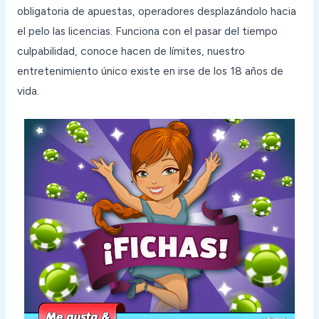
obligatoria de apuestas, operadores desplazándolo hacia
el pelo las licencias. Funciona con el pasar del tiempo
culpabilidad, conoce hacen de límites, nuestro
entretenimiento único existe en irse de los 18 años de
vida.