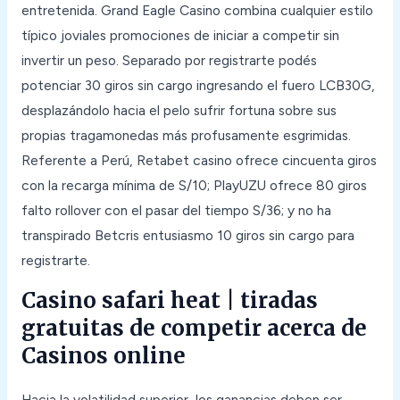
entretenida. Grand Eagle Casino combina cualquier estilo
típico joviales promociones de iniciar a competir sin
invertir un peso. Separado por registrarte podés
potenciar 30 giros sin cargo ingresando el fuero LCB30G,
desplazándolo hacia el pelo sufrir fortuna sobre sus
propias tragamonedas más profusamente esgrimidas.
Referente a Perú, Retabet casino ofrece cincuenta giros
con la recarga mínima de S/10; PlayUZU ofrece 80 giros
falto rollover con el pasar del tiempo S/36; y no ha
transpirado Betcris entusiasmo 10 giros sin cargo para
registrarte.
Casino safari heat | tiradas
gratuitas de competir acerca de
Casinos online
Hacia la volatilidad superior, los ganancias deben ser