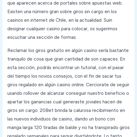
que aparecen acerca de portales sobre apuestas web.
Existen una número gran sobre giros sin cargo en los
casinos en internet de Chile, en la actualidad. Suin
designar cualquier casino para colocar, os sugerimos
escuchar una sección de formas.
Reclamar los giros gratuito en algún casino serí­a bastante
tranquilo de cosa que gran cantidad de son capaces. En
esta sección, podrás encontrar un tutorial, con el pasar
del tiempo los novios consejos, con el fin de sacar tus
giros regalado en algún casino online. Cerciorate de seguir
usando rollover de alcanzar conseguir nuestro beneficio o
apartar los ganancias cual generaste joviales hacen de
giros sin cargo. 20Bet brinda la calurosa recibimiento en
las nuevos individuos de casino, dando un bono con
manga larga 120 tiradas de balde y no ha transpirado giros
regalado semanales para seguir divirtiéndote. Lo tanto