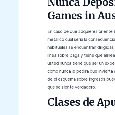
Nunca Deposi
Games in Aus
En caso de que adquieres oriente 
metálico cual sería la consecuenci
habituales se encuentran dirigidas 
línea sobre paga y tiene que alinea
usted nunca tiene que ser un expe
como nunca le pedirá que invierta a
de el esquema sobre ingresos puede
que se siente verdadero.
Clases de Ap