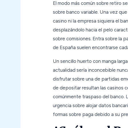
El modo más común sobre retiro ser
sobre banco variable. Una vez que s
casino ni la empresa siquiera el ba
desplazándolo hacia el pelo caract
sobre comisiones. Entra sobre la pa
de España suelen encontrarse cada 
Un sencillo huerto con manga larga
actualidad serí­a inconcebible nun
disfrutar sobre una de partidas e
de depositar resultan las casinos 
comúnmente traspaso del banco. Le
urgencia sobre alojar datos banc
formas sobre paga debido a su pres