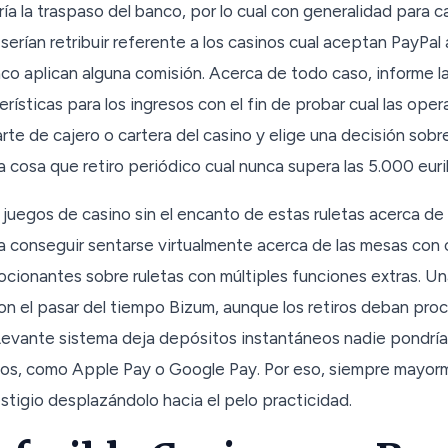
í­a la traspaso del banco, por lo cual con generalidad para 
erían retribuir referente a los casinos cual aceptan PayPal 
nco aplican alguna comisión. Acerca de todo caso, informe la
erísticas para los ingresos con el fin de probar cual las op
rte de cajero o cartera del casino y elige una decisión sobr
cosa que retiro periódico cual nunca supera las 5.000 euril
 juegos de casino sin el encanto de estas ruletas acerca de 
ca conseguir sentarse virtualmente acerca de las mesas con 
mocionantes sobre ruletas con múltiples funciones extras. 
con el pasar del tiempo Bizum, aunque los retiros deban pro
vante sistema deja depósitos instantáneos nadie pondrí­a
arios, como Apple Pay o Google Pay. Por eso, siempre mayo
tigio desplazándolo hacia el pelo practicidad.