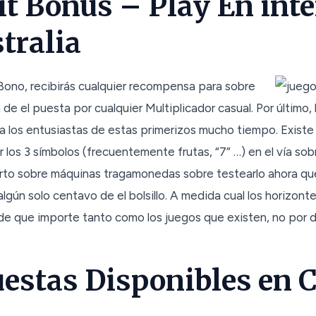
t Bonus – Play En inte
tralia
Bono, recibirás cualquier recompensa para sobre
a de el puesta por cualquier Multiplicador casual. Por últim
a los entusiastas de estas primerizos mucho tiempo. Existe l
r los 3 símbolos (frecuentemente frutas, “7” …) en el ví­a so
rto sobre máquinas tragamonedas sobre testearlo ahora que
lgún solo centavo de el bolsillo. A medida cual los horizon
 que importe tanto como los juegos que existen, no por dis
uestas Disponibles en 