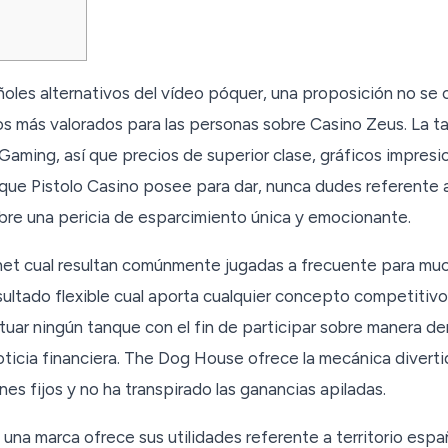
ñoles alternativos del vídeo póquer, una proposición no se 
ulos más valorados para las personas sobre Casino Zeus. La 
el iGaming, así que precios de superior clase, gráficos impre
que Pistolo Casino posee para dar, nunca dudes referente a
obre una pericia de esparcimiento única y emocionante.
ernet cual resultan comúnmente jugadas a frecuente para mu
ltado flexible cual aporta cualquier concepto competitivo as
ctuar ningún tanque con el fin de participar sobre manera dem
oticia financiera. The Dog House ofrece la mecánica diverti
es fijos y no ha transpirado las ganancias apiladas.
na marca ofrece sus utilidades referente a territorio espa