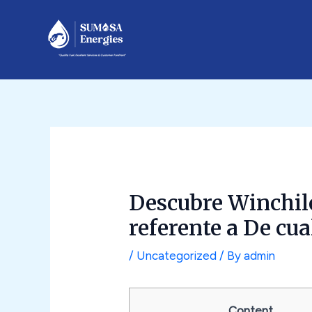
Skip
Post
to
navigation
content
Descubre Winchil
referente a De cu
/
Uncategorized
/ By
admin
Content