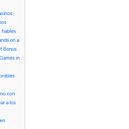
sinos:
tios
 fiables
ands on a
t Bonus
 Games in
onibles
sino con
ar a los
 en