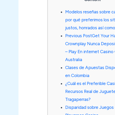
Modelos reseñas sobre ca
por qué preferimos los si
justos, honrados así­ como
Previous PostGet Your H
Crownplay Nunca Deposi
– Play En internet Casino
Australia
Clases de Apuestas Disp
en Colombia
¿Cuál es el Preferible Ca
Recursos Real de Juguete
Tragaperras?
Disparidad sobre Juegos