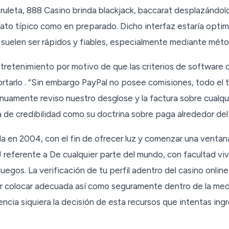
y ruleta, 888 Casino brinda blackjack, baccarat desplazándol
ato típico como en preparado. Dicho interfaz estaría opti
a suelen ser rápidos y fiables, especialmente mediante méto
tretenimiento por motivo de que las criterios de software c
portarlo . “Sin embargo PayPal no posee comisiones, todo e
ntinuamente reviso nuestro desglose y la factura sobre cualq
 de credibilidad como su doctrina sobre paga alrededor del 
da en 2004, con el fin de ofrecer luz y comenzar una ventan
 referente a De cualquier parte del mundo, con facultad vi
uegos. La verificación de tu perfil adentro del casino onlin
ir colocar adecuada así­ como seguramente dentro de la med
ncia siquiera la decisión de esta recursos que intentas in