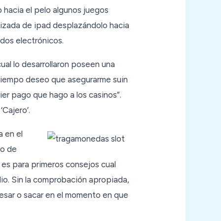
o hacia el pelo algunos juegos
mizada de ipad desplazándolo hacia
dos electrónicos.
ual lo desarrollaron poseen una
l tiempo deseo que asegurarme suin
uier pago que hago a los casinos”.
‘Cajero’.
a en el
vo de
e es para primeros consejos cual
io. Sin la comprobación apropiada,
gresar o sacar en el momento en que