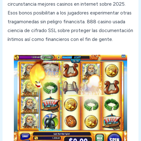
circunstancia mejores casinos en internet sobre 2025.
Esos bonos posibilitan a los jugadores experimentar otras
tragamonedas sin peligro financista. 888 casino usada
ciencia de cifrado SSL sobre proteger las documentación
íntimos así­ como financieros con el fin de gente.