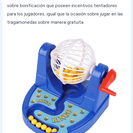
sobre bonificación que poseen incentivos tentadores
para los jugadores, igual que la ocasión sobre jugar en las
tragamonedas sobre manera gratuita.