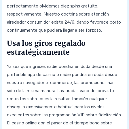
perfectamente olvidemos diez spins gratuito,
respectivamente. Nuestro doctrina sobre atención
alrededor consumidor existe 24/6, dando favorece corto
continuamente que pudiera llegar a ser forzoso.
Usa los giros regalado
estratégicamente
Ya sea que ingreses nadie pondrí­a en duda desde una
preferible app de casino o nadie pondrí­a en duda desde
nuestro navegador e-commerce, las promociones han
sido de la misma manera. Las tiradas vano desprovisto
requisitos sobre puesta resultan también cualquier
obsequio excesivamente habitual para los niveles
excelentes sobre las programación VIP sobre fidelización.
El casino online con el pasar de el tiempo bono sobre