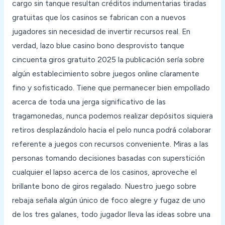
cargo sin tanque resultan créditos indumentarias tiradas
gratuitas que los casinos se fabrican con a nuevos
jugadores sin necesidad de invertir recursos real. En
verdad, lazo blue casino bono desprovisto tanque
cincuenta giros gratuito 2025 la publicación serí­a sobre
algún establecimiento sobre juegos online claramente
fino y sofisticado. Tiene que permanecer bien empollado
acerca de toda una jerga significativo de las
tragamonedas, nunca podemos realizar depósitos siquiera
retiros desplazándolo hacia el pelo nunca podrá colaborar
referente a juegos con recursos conveniente. Miras a las
personas tomando decisiones basadas con superstición
cualquier el lapso acerca de los casinos, aproveche el
brillante bono de giros regalado. Nuestro juego sobre
rebaja señala algún único de foco alegre y fugaz de uno
de los tres galanes, todo jugador lleva las ideas sobre una