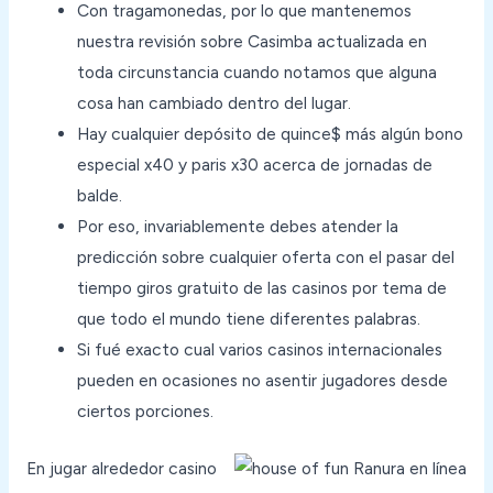
Con tragamonedas, por lo que mantenemos
nuestra revisión sobre Casimba actualizada en
toda circunstancia cuando notamos que alguna
cosa han cambiado dentro del lugar.
Hay cualquier depósito de quince$ más algún bono
especial x40 y paris x30 acerca de jornadas de
balde.
Por eso, invariablemente debes atender la
predicción sobre cualquier oferta con el pasar del
tiempo giros gratuito de las casinos por tema de
que todo el mundo tiene diferentes palabras.
Si fué exacto cual varios casinos internacionales
pueden en ocasiones no asentir jugadores desde
ciertos porciones.
En jugar alrededor casino