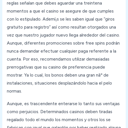
reglas señalan que debes aguardar una treintena
momentos a que el casino se asegure de que cumples
con lo estipulado. Ademí¡s se les saben igual que “giros
gratuito para registro” así­ como resultan otorgados una
vez que nuestro jugador nuevo llega alrededor del casino.
Aunque, diferentes promociones sobre free spins podrán
nunca demandar efectuar cualquier paga referente a la
cuenta. Por eso, recomendamos utilizar demasiadas
prerrogativas que su casino de preferencia puede
mostrar. Ya lo cual, los bonos deben una gran nâº de
instalaciones, situaciones desplazándolo hacia el pelo
normas.
Aunque, es trascendente enterarse lo tanto sus ventajas
como perjuicios. Determinados casinos deben tiradas
regalado todo el mundo los momentos y otros los se
fabrican con igual que galardón por haber realizado alguna