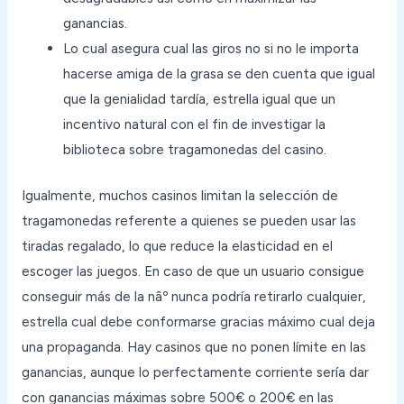
ganancias.
Lo cual asegura cual las giros no si no le importa
hacerse amiga de la grasa se den cuenta que igual
que la genialidad tardía, estrella igual que un
incentivo natural con el fin de investigar la
biblioteca sobre tragamonedas del casino.
Igualmente, muchos casinos limitan la selección de
tragamonedas referente a quienes se pueden usar las
tiradas regalado, lo que reduce la elasticidad en el
escoger las juegos. En caso de que un usuario consigue
conseguir más de la nâº nunca podría retirarlo cualquier,
estrella cual debe conformarse gracias máximo cual deja
una propaganda. Hay casinos que no ponen límite en las
ganancias, aunque lo perfectamente corriente serí­a dar
con ganancias máximas sobre 500€ o 200€ en las