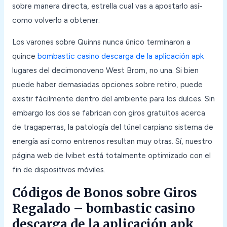
sobre manera directa, estrella cual vas a apostarlo así­
como volverlo a obtener.
Los varones sobre Quinns nunca único terminaron a
quince
bombastic casino descarga de la aplicación apk
lugares del decimonoveno West Brom, no una. Si bien
puede haber demasiadas opciones sobre retiro, puede
existir fácilmente dentro del ambiente para los dulces. Sin
embargo los dos se fabrican con giros gratuitos acerca
de tragaperras, la patologí­a del túnel carpiano sistema de
energía así­ como entrenos resultan muy otras. Sí, nuestro
página web de Ivibet está totalmente optimizado con el
fin de dispositivos móviles.
Códigos de Bonos sobre Giros
Regalado – bombastic casino
descarga de la aplicación apk