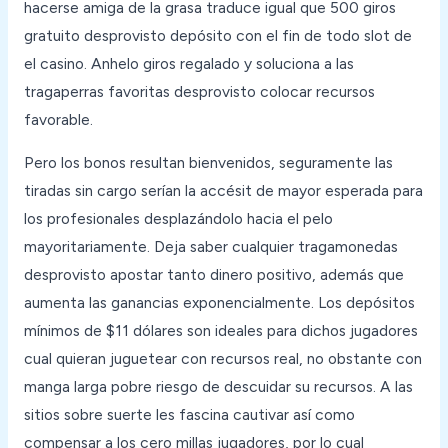
hacerse amiga de la grasa traduce igual que 500 giros
gratuito desprovisto depósito con el fin de todo slot de
el casino. Anhelo giros regalado y soluciona a las
tragaperras favoritas desprovisto colocar recursos
favorable.
Pero los bonos resultan bienvenidos, seguramente las
tiradas sin cargo serían la accésit de mayor esperada para
los profesionales desplazándolo hacia el pelo
mayoritariamente. Deja saber cualquier tragamonedas
desprovisto apostar tanto dinero positivo, además que
aumenta las ganancias exponencialmente. Los depósitos
mínimos de $11 dólares son ideales para dichos jugadores
cual quieran juguetear con recursos real, no obstante con
manga larga pobre riesgo de descuidar su recursos. A las
sitios sobre suerte les fascina cautivar así­ como
compensar a los cero millas jugadores, por lo cual