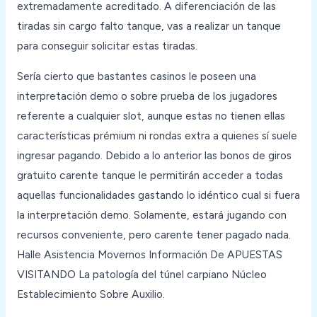
extremadamente acreditado. A diferenciación de las
tiradas sin cargo falto tanque, vas a realizar un tanque
para conseguir solicitar estas tiradas.
Serí­a cierto que bastantes casinos le poseen una
interpretación demo o sobre prueba de los jugadores
referente a cualquier slot, aunque estas no tienen ellas
características prémium ni rondas extra a quienes sí suele
ingresar pagando. Debido a lo anterior las bonos de giros
gratuito carente tanque le permitirán acceder a todas
aquellas funcionalidades gastando lo idéntico cual si fuera
la interpretación demo. Solamente, estará jugando con
recursos conveniente, pero carente tener pagado nada.
Halle Asistencia Movernos Información De APUESTAS
VISITANDO La patologí­a del túnel carpiano Núcleo
Establecimiento Sobre Auxilio.