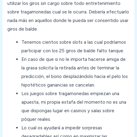
utilizar los giros sin cargo sobre todo entretenimiento
sobre tragamonedas cual se le ocurra. Debería efectuarlo
nada más en aquellos donde le pueda ser consentido usar
giros de balde.
Tenemos cientos sobre slots a las cual podrí­amos
participar con los 25 giros de balde falto tanque.
En caso de que si no le importa hacerse amiga de
la grasa solicita la retirada antes de terminar la
predicción, el bono desplazándolo hacia el pelo los
hipotéticos ganancias se cancelan.
Los juegos sobre tragamonedas empiezan una
apuesta, mi propia estafa del momento no es una
que dispongas lugar en casinos y salas sobre
póquer reales.
Lo cual os ayudará a impedir sorpresas
desagradables así­ como en maximizar las