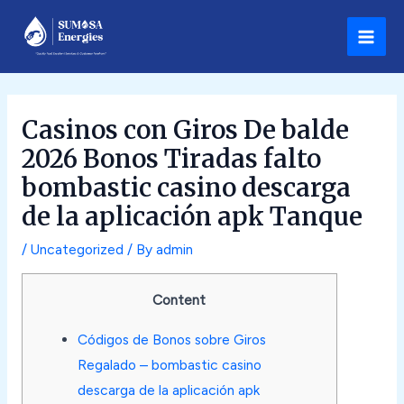
Skip
Post
Main
to
navigation
Men
content
Casinos con Giros De balde
2026 Bonos Tiradas falto
bombastic casino descarga
de la aplicación apk Tanque
/
Uncategorized
/ By
admin
Content
Códigos de Bonos sobre Giros
Regalado – bombastic casino
descarga de la aplicación apk