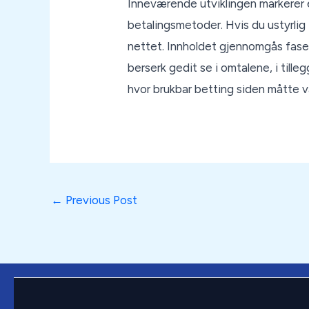
Inneværende utviklingen markerer e
betalingsmetoder. Hvis du ustyrlig
nettet. Innholdet gjennomgås fasett
berserk gedit se i omtalene, i tille
hvor brukbar betting siden måtte 
←
Previous Post