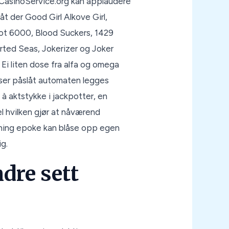
 CasinoService.org kan applaudere
åt der Good Girl Alkove Girl,
ot 6000, Blood Suckers, 1429
ted Seas, Jokerizer og Joker
. Ei liten dose fra alfa og omega
ser påslåt automaten legges
 à aktstykke i jackpotter, en
l hvilken gjør at nåværend
ning epoke kan blåse opp egen
ig.
dre sett