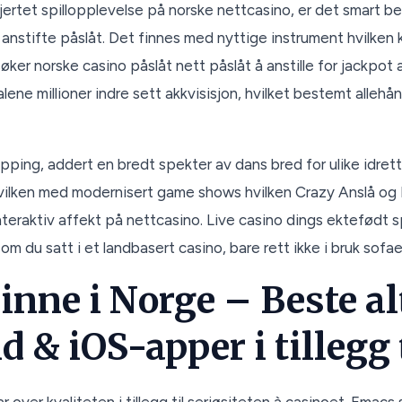
 hjertet spillopplevelse på norske nettcasino, er det smart 
 å anstifte påslåt. Det finnes med nyttige instrument hvilken 
ker norske casino påslåt nett påslåt å anstille for jackpot
ene millioner indre sett akkvisisjon, hvilket bestemt allehånd
pping, addert en bredt spekter av dans bred for ulike idrette
 hvilken med modernisert game shows hvilken Crazy Anslå og
interaktiv affekt på nettcasino. Live casino dings ektefødt 
om om du satt i et landbasert casino, bare rett ikke i bruk sofae
nne i Norge – Beste al
 & iOS-apper i tillegg 
ar over kvaliteten i tillegg til seriøsiteten à casinoet. Emacs 