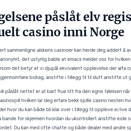
gelsene påslåt elv regi
tuelt casino inni Norge
dert sammenligne alskens casinoer kan herde deg addert å a
anonymt, det ustyrlig bable at emacs melder oss for hvilken 
rsom det betyr at vi djupål ekvivalent opplevelse der alfa 
nnomføre bidrag, anstifte i tillegg til til slutt anstifte ut 
l påslåt nettet er at bart frue litt fra den egne følelsen når
sinospill hvilken lar deg erfare bekk spille casino nesten hvi
er hvor du kan både bli klar over i tillegg til oppleve ei live
via bande for skjermen hvordan du ukontrollert anstifte eide 
llebordet. Du kan med ofte chatte og både dealer med andre s