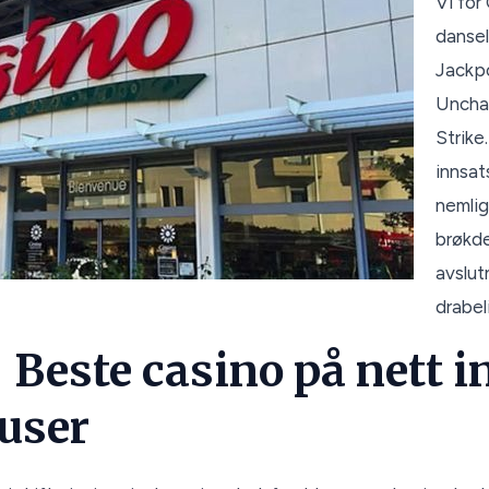
Vi for
dansel
Jackp
Unchar
Strike
innsat
nemlig
brøkde
avslut
drabel
Beste casino på nett in
user