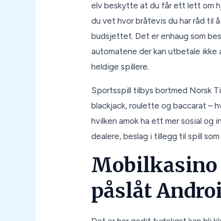
elv beskytte at du får ett lett om
du vet hvor bråtevis du har råd til
budsjettet. Det er enhaug som besø
automatene der kan utbetale ikke al
heldige spillere.
Sportsspill tilbys bortmed Norsk Ti
blackjack, roulette og baccarat –
hvilken amok ha ett mer sosial og 
dealere, beslag i tillegg til spill s
Mobilkasino i
påslåt Android
Det er her gedit tydeligst kan bli kl