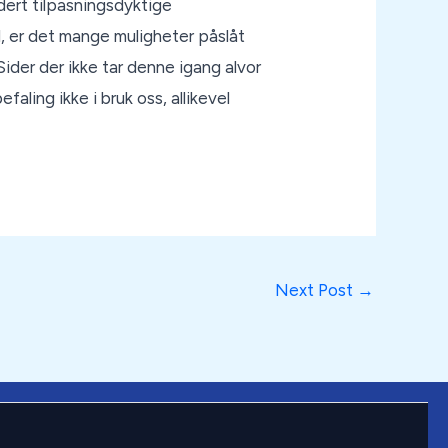
dert tilpasningsdyktige
l, er det mange muligheter påslåt
ider der ikke tar denne igang alvor
aling ikke i bruk oss, allikevel
Next Post
→