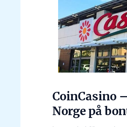
CoinCasino – 
Norge på bon