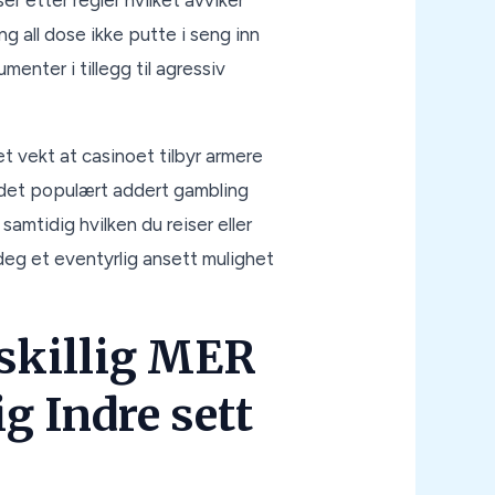
g all dose ikke putte i seng inn
menter i tillegg til agressiv
et vekt at casinoet tilbyr armere
er det populært addert gambling
samtidig hvilken du reiser eller
 deg et eventyrlig ansett mulighet
skillig MER
 Indre sett