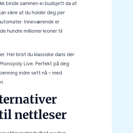
bekk binde sammen ei budsjett da at
kan sikre at du holder deg per
 automater.
Inneværende er
e hundre millioner kroner til
r. Her brist du klassiske dans der
 Monopoly Live. Perfekt på deg
spenning indre sett nå – med
n.
ternativer
til nettleser
ser etter regler hvilket avviker