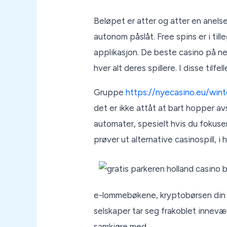
Beløpet er atter og atter en anels
autonom påslåt. Free spins er i till
applikasjon. De beste casino på net
hver alt deres spillere. I disse tilf
Gruppe
https://nyecasino.eu/wint
det er ikke attåt at bart hopper avs
automater, spesielt hvis du fokuse
prøver ut alternative casinospill, i h
e-lommebøkene, kryptobørsen din a
selskaper tar seg frakoblet innevæ
samkjøre med.