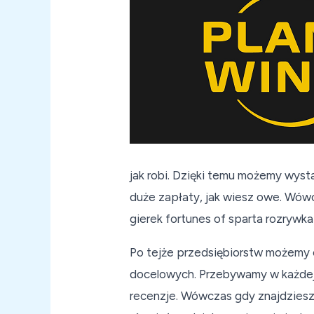
jak robi. Dzięki temu możemy wyst
duże zapłaty, jak wiesz owe. Wów
gierek fortunes of sparta rozrywka
Po tejże przedsiębiorstw możemy 
docelowych. Przebywamy w każdej s
recenzje. Wówczas gdy znajdziesz 