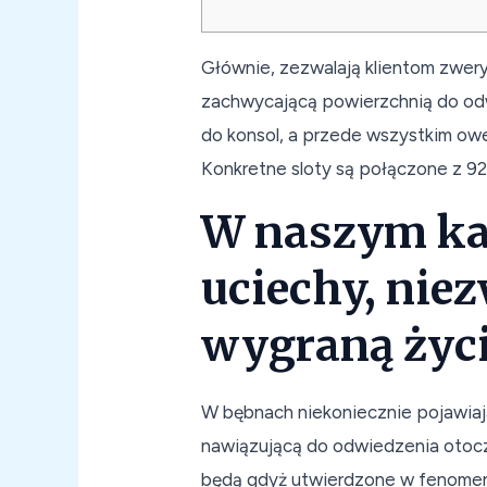
Głównie, zezwalają klientom zwe
zachwycającą powierzchnią do odwi
do konsol, a przede wszystkim ow
Konkretne sloty są połączone z 
W naszym ka
uciechy, nie
wygraną życ
W bębnach niekoniecznie pojawiają 
nawiązującą do odwiedzenia otoczk
będą gdyż utwierdzone w fenomena