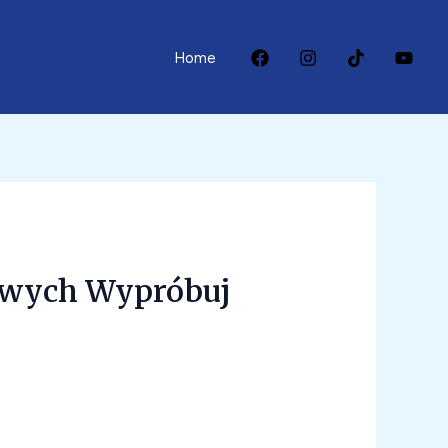
Home
owych Wypróbuj