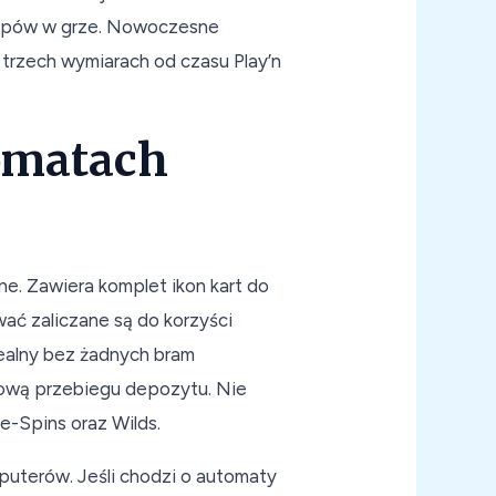
tępów w grze. Nowoczesne
trzech wymiarach od czasu Play’n
tomatach
e. Zawiera komplet ikon kart do
ać zaliczane są do korzyści
ealny bez żadnych bram
ową przebiegu depozytu. Nie
Re-Spins oraz Wilds.
puterów. Jeśli chodzi o automaty