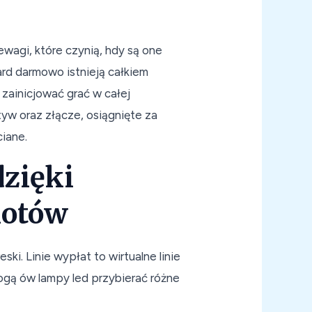
wagi, które czynią, hdy są one
ard darmowo istnieją całkiem
zainicjować grać w całej
yw oraz złącze, osiągnięte za
ciane.
zięki
lotów
i. Linie wypłat to wirtualne linie
ogą ów lampy led przybierać różne