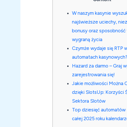
W naszym kasynie wyszu
najświeższe uciechy, nie
bonusy oraz sposobność
wygraną życia
Czymże wydaje się RTP w
automatach kasynowych
Hazard za darmo – Graj 
zarejestrowania się!
Jakie możliwości Można 
dzięki SlotsUp: Korzyści 
Sektora Slotów
Top dziesięć automatów 
całej 2025 roku kalenda