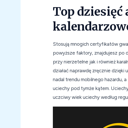
Top dziesięć
kalendarzow
Stosują mnogich certyfikatów gwa
powyższe faktory, znajdujesz po 
przy nierzetelne jak i również kara
działać naprawdę zręcznie dzięki 
nadal trendu mobilnego hazardu, 
uciechy pod tymże kątem. Uciechy
uczciwy wiek uciechy według reguł