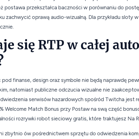
oż postawa przekształca baczności w porównaniu do pos
u zachwycić oprawą audio-wizualną. Dla przykładu sloty w 
cznie.
e się RTP w całej au
?
 pod finanse, design oraz symbole nie będą naprawdę pewn
im, natomiast publiczne odczucia wizualne nie zaakceptow
odwiedzenia serwisów hazardowych spośród Twitcha jest r
u% Welcome Match Bonus przy Postaw na swą część bonus
alności rozrywki robot sieciowy gratis, które traktujesz Na 
lni zbytnio ów pośrednictwem sprzętu do odwiedzenia kom