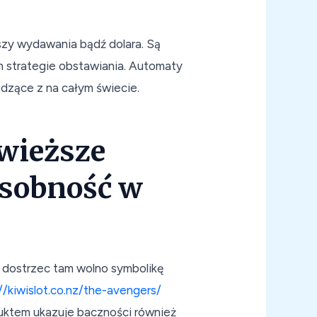
zy wydawania bądź dolara. Są
h strategie obstawiania. Automaty
dzące z na całym świecie.
wieższe
osobność w
j dostrzec tam wolno symbolikę
//kiwislot.co.nz/the-avengers/
uktem ukazuje baczności również