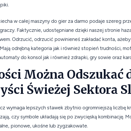
iki.
iecha w całej maszyny do gier za darmo podaje szereg prze
graczy. Faktycznie, udostępniane dzięki naszej stronie haz
em. Odrzucić, odrzucić powinieneś zakładać konta, ażeby 
ają odrębną kategoria jak i również stopień trudności, mot
tomaty do konsol jak i również zdrapki, gry sowie oraz kar
ości Można Odszukać d
zyści Świeżej Sektora S
cz wymaga lepszych stawek zbytnio ogromniejszą liczbę kresk
zają, czy symbole układają się po zwycięską kombinację. M
ntalne, pionowe, ukośne lub zygzakowate.