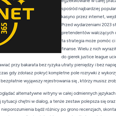
egzekwowane w całej prac
spośród najbardziej popula
kasyno przez internet, wejd
Przed wydarzeniami 2023 st
pretendentów walczących o 
ta strategia może pomóc ci
finanse. Wielu z nich wyrazi
do gierek justice league u
awiać przy bakarata bez ryzyka utraty pieniędzy i bez nap
czas gdy zdołasz pokryć kompletne pole rozrywki z wykorz
 bezpłatnie wyjąwszy rejestrowania się , którzy musisz zrob
oglądać alternatywne witryny w całej odmiennych językach
ytuacji chętni w dialog, a tenże zestaw polepsza się ora
nieporozumienia bądź różnicy po grono recenzjach, skontak