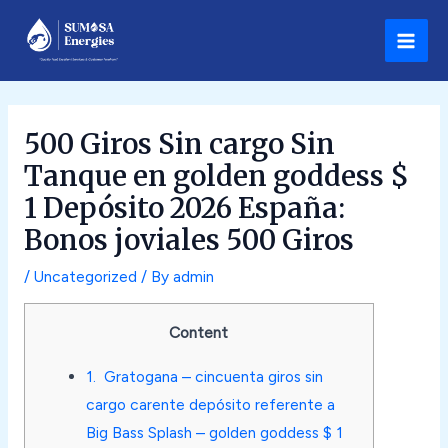
Skip
Post
Main
to
navigation
Men
content
500 Giros Sin cargo Sin
Tanque en golden goddess $
1 Depósito 2026 España:
Bonos joviales 500 Giros
/
Uncategorized
/ By
admin
Content
1. Gratogana – cincuenta giros sin
cargo carente depósito referente a
Big Bass Splash – golden goddess $ 1