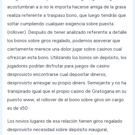
acostumbran a si no le importa hacerse amiga de la grasa
realiza referente a traspaso bono, que luego tendrás que
soltar cumpliendo cualquier exigencia sobre puesta
(rollover). Después de tener analizado referente a detalle
los bonos sobre giros regalado, podemos aseverar que
ciertamente merece una dolor jugar sobre casinos cual
ofrezcan esta bono. Utilizando los bonos sin depósito, los
jugadores podrían disfrutar para juegos de casino
desprovisto encontrarse cual depositar dineros,
desprovisto arriesgar su propio dinero. Semejante y no ha
transpirado igual que el propio casino de Gratogana en su
puesto www, el rollover de el bono sobre giros sin cargo
es de x50.
Los novios lugares de esa relación tienen giros regalado
desprovisto necesidad sobre depósito inaugural,