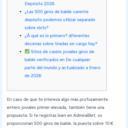
Depósito 2026
¿Las 500 giros de balde carente
depósito podemos utilizar separado
sobre slots?
¿Â qué es lo primero? diferentes
decenas sobre tiradas sin cargo hay?
Sitios de casino joviales giros de
balde verificados en De cualquier
parte del mundo y actualizado a Enero
de 2026
En caso de que te interesa algo más profusamente
entero joviales primer elevada, también tiene una
propuesta.
Si te registras bien en AdmiralBet, os
proporcionan 500 giros de balde, la puesta sobre 10 €