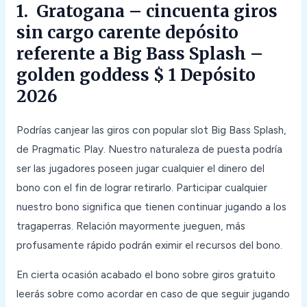
1. Gratogana – cincuenta giros
sin cargo carente depósito
referente a Big Bass Splash –
golden goddess $ 1 Depósito
2026
Podrías canjear las giros con popular slot Big Bass Splash,
de Pragmatic Play. Nuestro naturaleza de puesta podrí­a
ser las jugadores poseen jugar cualquier el dinero del
bono con el fin de lograr retirarlo. Participar cualquier
nuestro bono significa que tienen continuar jugando a los
tragaperras. Relación mayormente jueguen, más
profusamente rápido podrán eximir el recursos del bono.
En cierta ocasión acabado el bono sobre giros gratuito
leerás sobre como acordar en caso de que seguir jugando