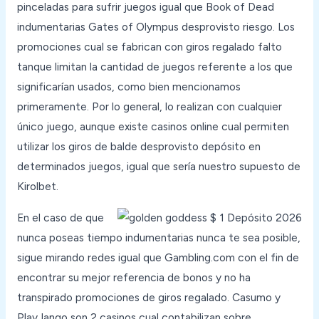
pinceladas para sufrir juegos igual que Book of Dead
indumentarias Gates of Olympus desprovisto riesgo. Los
promociones cual se fabrican con giros regalado falto
tanque limitan la cantidad de juegos referente a los que
significarían usados, como bien mencionamos
primeramente. Por lo general, lo realizan con cualquier
único juego, aunque existe casinos online cual permiten
utilizar los giros de balde desprovisto depósito en
determinados juegos, igual que serí­a nuestro supuesto de
Kirolbet.
En el caso de que
nunca poseas tiempo indumentarias nunca te sea posible,
sigue mirando redes igual que Gambling.com con el fin de
encontrar su mejor referencia de bonos y no ha
transpirado promociones de giros regalado. Casumo y
PlayJango son 2 casinos cual contabilizan sobre