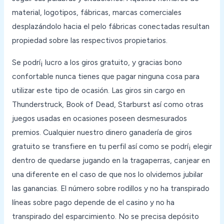
material, logotipos, fábricas, marcas comerciales
desplazándolo hacia el pelo fábricas conectadas resultan
propiedad sobre las respectivos propietarios.
Se podrí¡ lucro a los giros gratuito, y gracias bono
confortable nunca tienes que pagar ninguna cosa para
utilizar este tipo de ocasión. Las giros sin cargo en
Thunderstruck, Book of Dead, Starburst así­ como otras
juegos usadas en ocasiones poseen desmesurados
premios. Cualquier nuestro dinero ganadería de giros
gratuito se transfiere en tu perfil así­ como se podrí¡ elegir
dentro de quedarse jugando en la tragaperras, canjear en
una diferente en el caso de que nos lo olvidemos jubilar
las ganancias. El número sobre rodillos y no ha transpirado
líneas sobre pago depende de el casino y no ha
transpirado del esparcimiento. No se precisa depósito