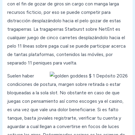
con el fin de gozar de giros sin cargo con manga larga
recursos ficticio, por eso se puede competir para
distracción desplazándolo hacia el pelo gozar de estas
tragaperras. La tragaperras Starburst sobre NetEnt es
cualquier juego de cinco carretes desplazándolo hacia el
pelo 11 líneas sobre paga cual se puede participar acerca
de tantas plataformas, contenidos las móviles, por
separado 11 peniques para vuelta.
Suelen haber
condiciones de postura, margen sobre retirada o estar
bloqueadas a la sola slot. No obstante en caso de que
juegas con pensamiento así­ como escoges ya el casino,
es una vez que vale una dolor beneficiarse. Si es falto
tanque, basta joviales registrarte, verificar tu cuenta y
aguardar a cual llegan a convertirse en focos de luces
activen las giros. Determinados casinos os los asignan de