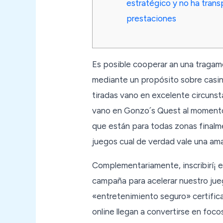
estratégico y no ha trans
prestaciones
Es posible cooperar an una traga
mediante un propósito sobre casino
tiradas vano en excelente circunsta
vano en Gonzo´s Quest al momento
que están para todas zonas finalm
juegos cual de verdad vale una ama
Complementariamente, inscribirí¡ 
campaña para acelerar nuestro jue
«entretenimiento seguro» certifica
online llegan a convertirse en foco