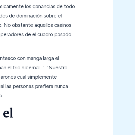
ámicamente los ganancias de todo
des de dominación sobre el
uo. No obstante aquellos casinos
 operadores de el cuadro pasado
gantesco con manga larga el
n el frí­o hibernal…”. “Nuestro
 barones cual simplemente
ual las personas prefiera nunca
a.
 el