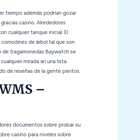
ier tiempo además podrían gozar
 gracias casino. Alrededores
on cualquier tanque inicial. El
o comodines de árbol tal que son
nto de tragamonedas Baywatch se
cualquier mirada an una lista
o de reseñas de la gente peritos.
e WMS –
gadores documentos sobre probar su
obre casino para niveles sobre