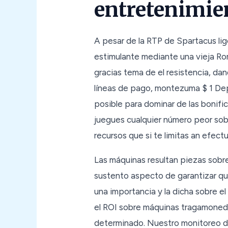
entretenimie
A pesar de la RTP de Spartacus lig
estimulante mediante una vieja Ro
gracias tema de el resistencia, da
líneas de pago, montezuma $ 1 Dep
posible para dominar de las bonific
juegues cualquier número peor sob
recursos que si te limitas an efect
Las máquinas resultan piezas sobr
sustento aspecto de garantizar que
una importancia y la dicha sobre e
el ROI sobre máquinas tragamoneda
determinado. Nuestro monitoreo de