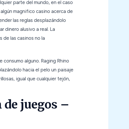
lquier parte del mundo, en el caso
 algún magnifico casino acerca de
ender las reglas desplazándolo
 dinero alusivo a real. La
 de las casinos no la
nte consumo alguno. Raging Rhino
lazándolo hacia el pelo un paisaje
llosas, igual que cualquier tejón,
 de juegos –